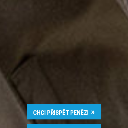
CHCI PŘISPĚT PENĚZI