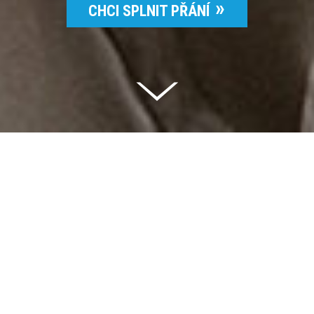
CHCI SPLNIT PŘÁNÍ
Celkem vybráno | 2 832 395 Kč
94 %
Splněných přání | 6514