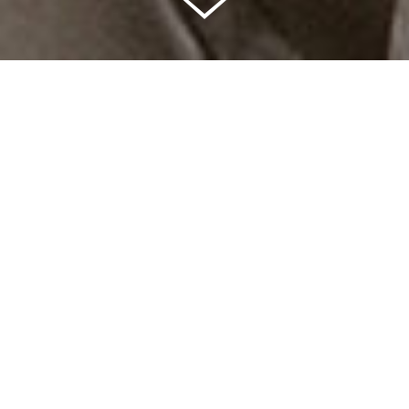
Celkem vybráno | 2 832 395 Kč
94 %
Splněných přání | 6514
6 %
Přání, která se plní | 396
0 %
Přání, která můžete splnit | 12