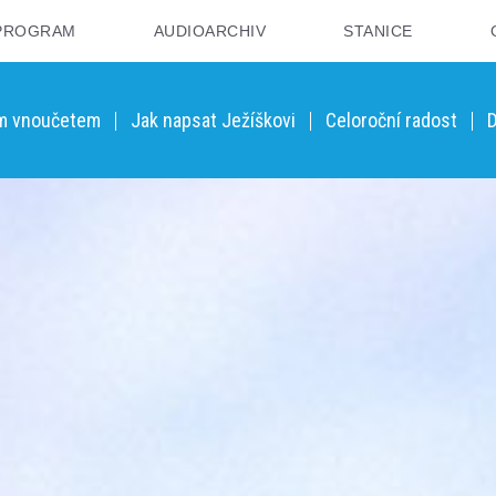
PROGRAM
AUDIOARCHIV
STANICE
ým vnoučetem
Jak napsat Ježíškovi
Celoroční radost
D