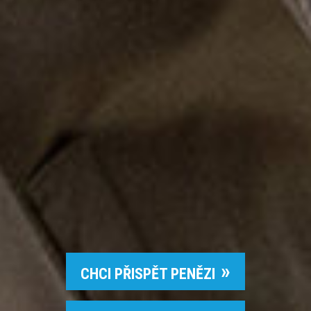
CHCI PŘISPĚT PENĚZI