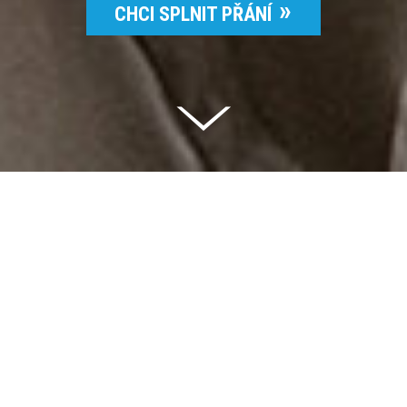
CHCI SPLNIT PŘÁNÍ
Celkem vybráno | 2 832 395 Kč
94 %
Splněných přání | 6514