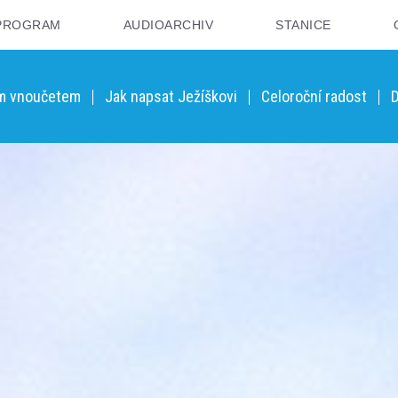
PROGRAM
AUDIOARCHIV
STANICE
ým vnoučetem
Jak napsat Ježíškovi
Celoroční radost
D