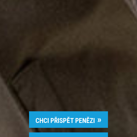
CHCI PŘISPĚT PENĚZI