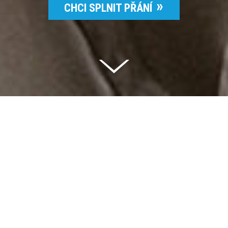
CHCI SPLNIT PŘÁNÍ
Celkem vybráno | 2 832 395 Kč
94 %
Splněných přání | 6514