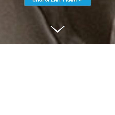
Celkem vybráno | 2 832 395 Kč
94 %
Splněných přání | 6514