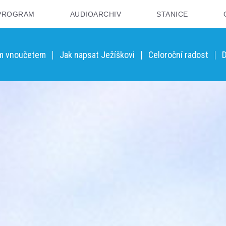
PROGRAM
AUDIOARCHIV
STANICE
ým vnoučetem
Jak napsat Ježíškovi
Celoroční radost
D