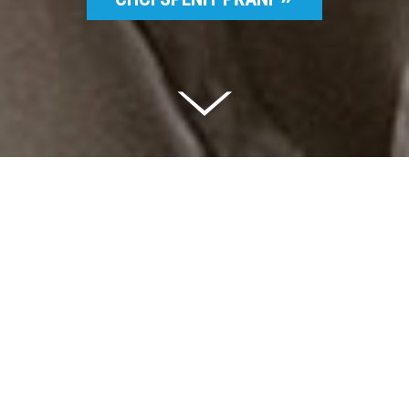
Celkem vybráno | 2 832 395 Kč
94 %
Splněných přání | 6514