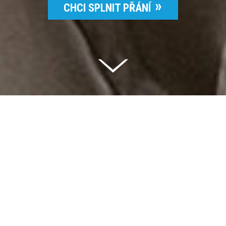
CHCI SPLNIT PŘÁNÍ
Celkem vybráno | 2 832 395 Kč
94 %
Splněných přání | 6514