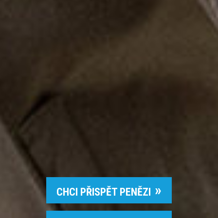
CHCI PŘISPĚT PENĚZI