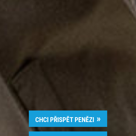
CHCI PŘISPĚT PENĚZI