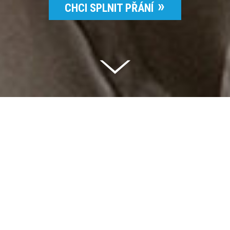
CHCI SPLNIT PŘÁNÍ
Celkem vybráno | 2 832 395 Kč
94 %
Splněných přání | 6514