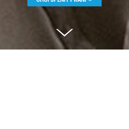
Celkem vybráno | 2 832 395 Kč
94 %
Splněných přání | 6514