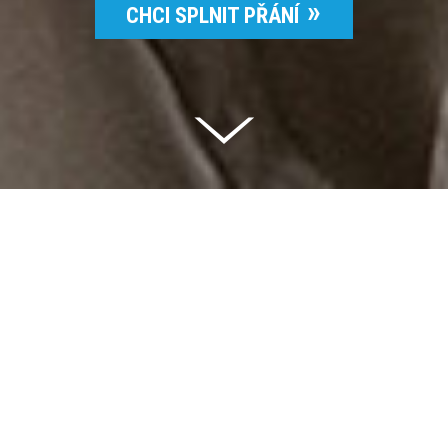
CHCI SPLNIT PŘÁNÍ
Celkem vybráno | 2 832 395 Kč
94 %
Splněných přání | 6514