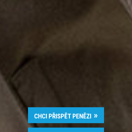
CHCI PŘISPĚT PENĚZI