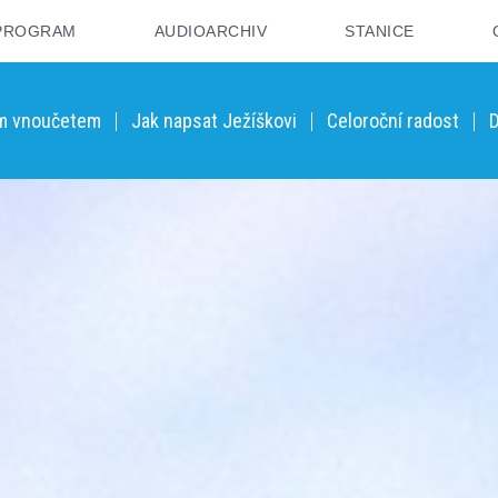
PROGRAM
AUDIOARCHIV
STANICE
ým vnoučetem
Jak napsat Ježíškovi
Celoroční radost
D