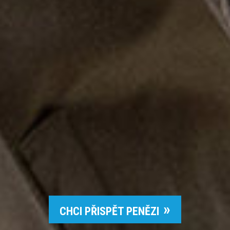
CHCI PŘISPĚT PENĚZI