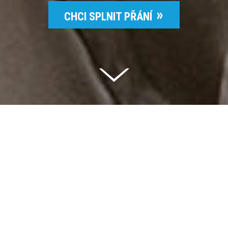
CHCI SPLNIT PŘÁNÍ
Celkem vybráno | 2 832 395 Kč
94 %
Splněných přání | 6514