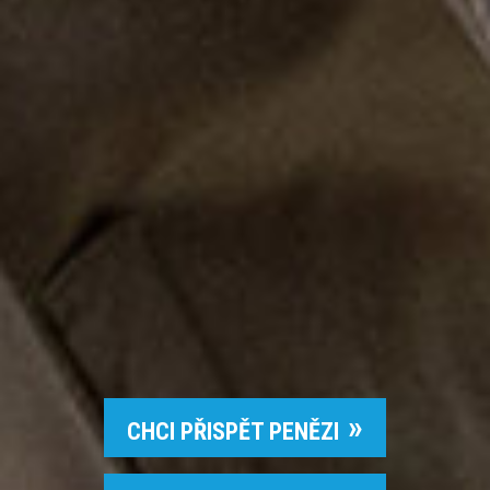
CHCI PŘISPĚT PENĚZI