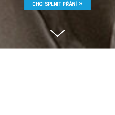
CHCI SPLNIT PŘÁNÍ
Celkem vybráno | 2 832 395 Kč
94 %
Splněných přání | 6514