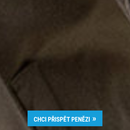
CHCI PŘISPĚT PENĚZI