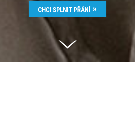
CHCI SPLNIT PŘÁNÍ
Celkem vybráno | 2 832 395 Kč
94 %
Splněných přání | 6514