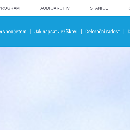
PROGRAM
AUDIOARCHIV
STANICE
ým vnoučetem
Jak napsat Ježíškovi
Celoroční radost
D