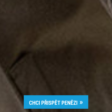
CHCI PŘISPĚT PENĚZI