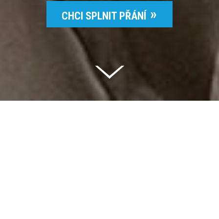
CHCI SPLNIT PŘÁNÍ
Celkem vybráno | 2 832 395 Kč
94 %
Splněných přání | 6514