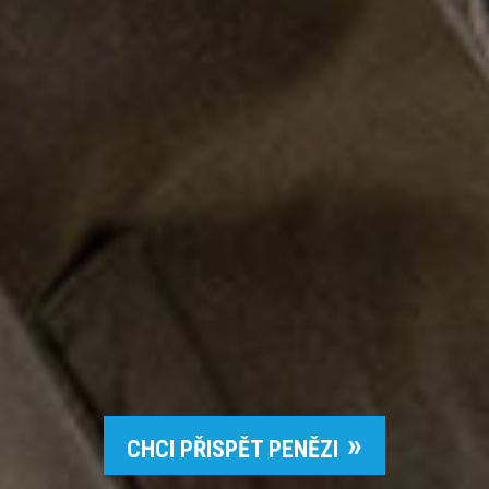
CHCI PŘISPĚT PENĚZI