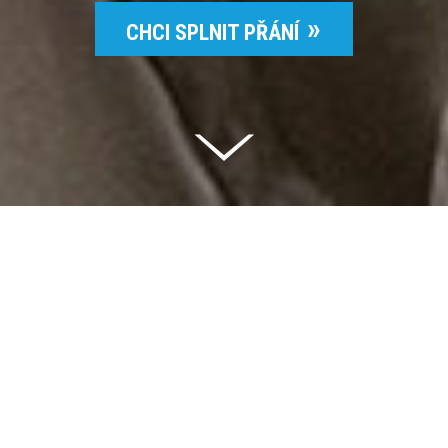
CHCI SPLNIT PŘÁNÍ
Celkem vybráno | 2 832 395 Kč
94 %
Splněných přání | 6514