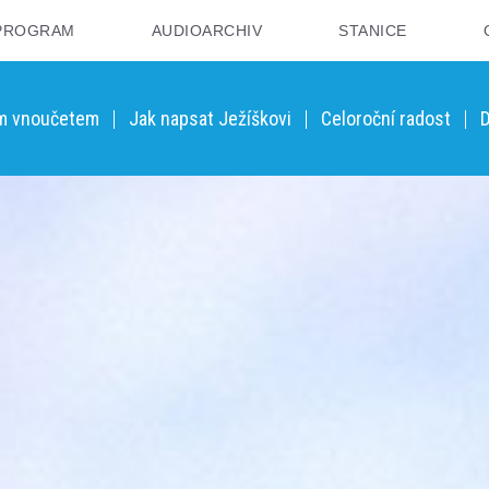
PROGRAM
AUDIOARCHIV
STANICE
ým vnoučetem
Jak napsat Ježíškovi
Celoroční radost
D