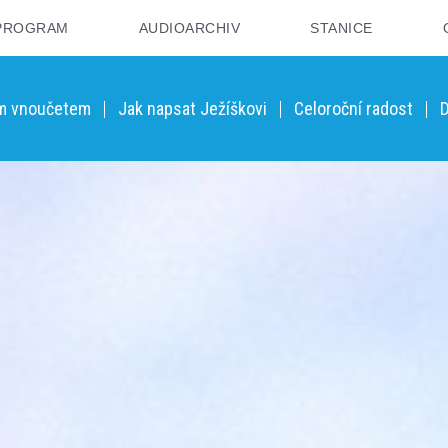
PROGRAM
AUDIOARCHIV
STANICE
ým vnoučetem
Jak napsat Ježíškovi
Celoroční radost
D