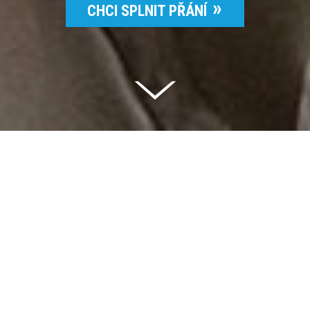
CHCI SPLNIT PŘÁNÍ
Celkem vybráno | 2 832 395 Kč
94 %
Splněných přání | 6514