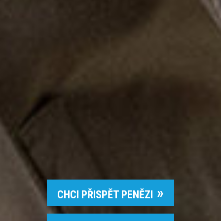
CHCI PŘISPĚT PENĚZI