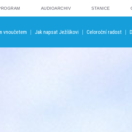
PROGRAM
AUDIOARCHIV
STANICE
ým vnoučetem
Jak napsat Ježíškovi
Celoroční radost
D