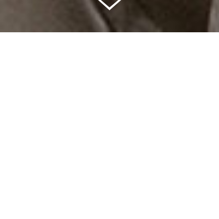
Celkem vybráno | 2 832 395 Kč
94 %
Splněných přání | 6514
6 %
Přání, která se plní | 396
0 %
Přání, která můžete splnit | 12