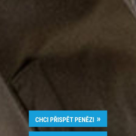
CHCI PŘISPĚT PENĚZI