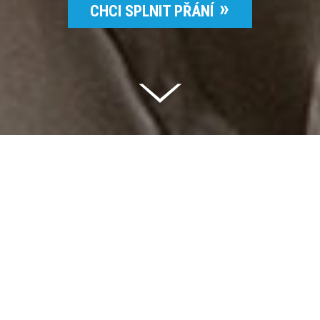
CHCI SPLNIT PŘÁNÍ
Celkem vybráno | 2 832 395 Kč
94 %
Splněných přání | 6514