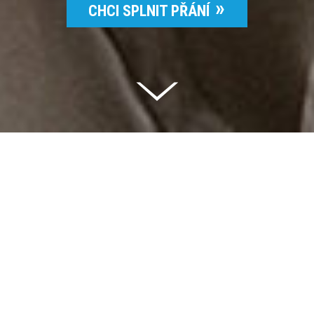
CHCI SPLNIT PŘÁNÍ
Celkem vybráno | 2 832 395 Kč
94 %
Splněných přání | 6514