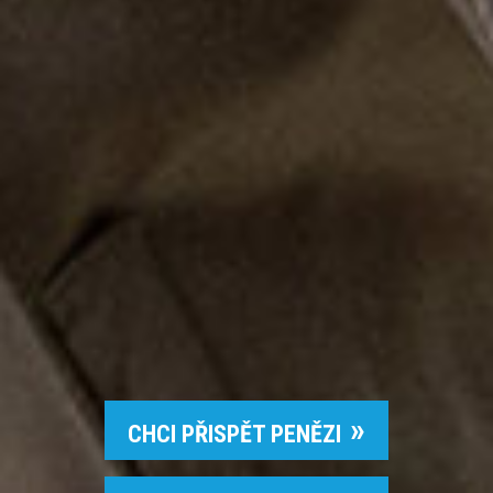
CHCI PŘISPĚT PENĚZI