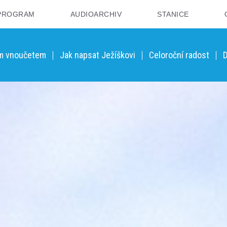
PROGRAM
AUDIOARCHIV
STANICE
ým vnoučetem
Jak napsat Ježíškovi
Celoroční radost
D