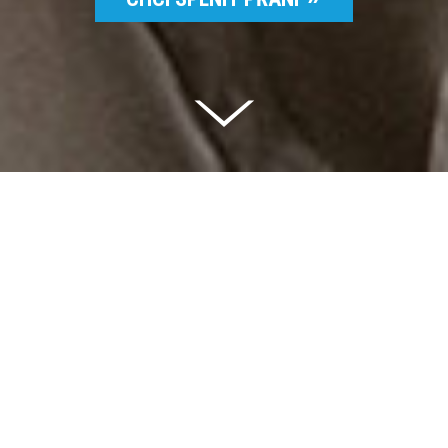
Celkem vybráno | 2 832 395 Kč
94 %
Splněných přání | 6514