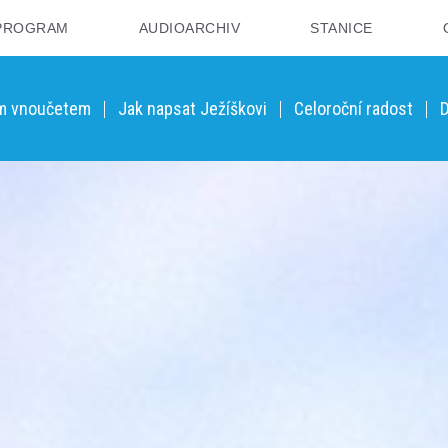
PROGRAM
AUDIOARCHIV
STANICE
ým vnoučetem
Jak napsat Ježíškovi
Celoroční radost
D