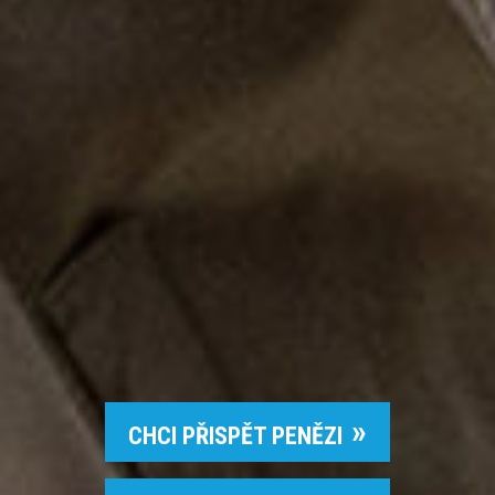
CHCI PŘISPĚT PENĚZI