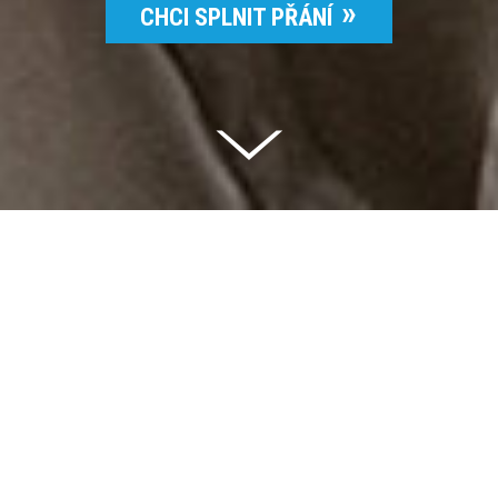
CHCI SPLNIT PŘÁNÍ
Celkem vybráno | 2 832 395 Kč
94 %
Splněných přání | 6514