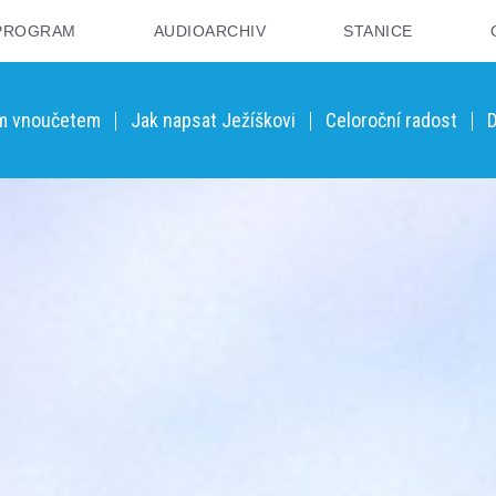
PROGRAM
AUDIOARCHIV
STANICE
ým vnoučetem
Jak napsat Ježíškovi
Celoroční radost
D