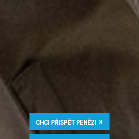
CHCI PŘISPĚT PENĚZI