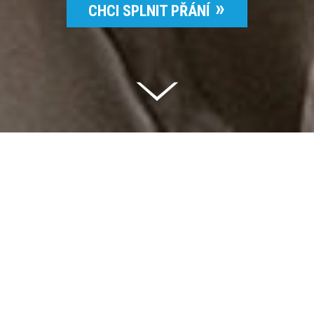
CHCI SPLNIT PŘÁNÍ
Celkem vybráno | 2 832 395 Kč
94 %
Splněných přání | 6514