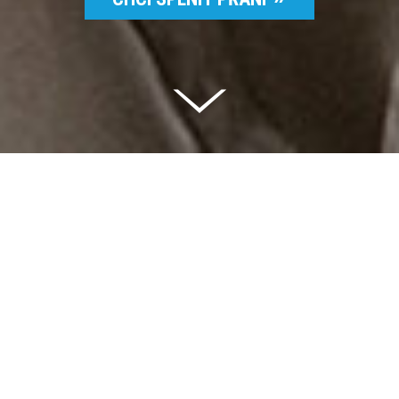
Celkem vybráno | 2 832 395 Kč
94 %
Splněných přání | 6514