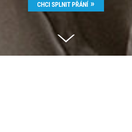
CHCI SPLNIT PŘÁNÍ
Celkem vybráno | 2 832 395 Kč
94 %
Splněných přání | 6514