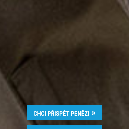
CHCI PŘISPĚT PENĚZI