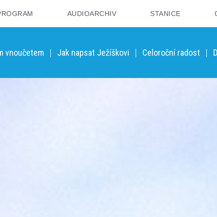
PROGRAM
AUDIOARCHIV
STANICE
ým vnoučetem
Jak napsat Ježíškovi
Celoroční radost
D