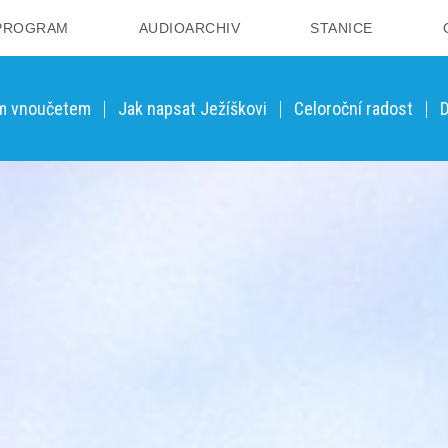
PROGRAM
AUDIOARCHIV
STANICE
ým vnoučetem
Jak napsat Ježíškovi
Celoroční radost
D