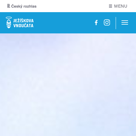
MENU
Navig