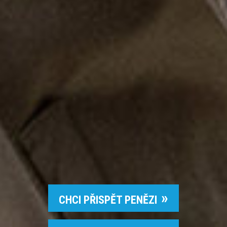
CHCI PŘISPĚT PENĚZI