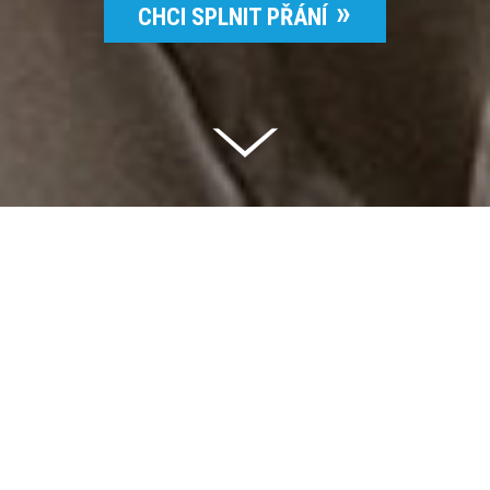
CHCI SPLNIT PŘÁNÍ
Celkem vybráno | 2 832 395 Kč
94 %
Splněných přání | 6514