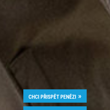
CHCI PŘISPĚT PENĚZI