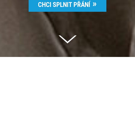
CHCI SPLNIT PŘÁNÍ
Celkem vybráno | 2 832 395 Kč
94 %
Splněných přání | 6514