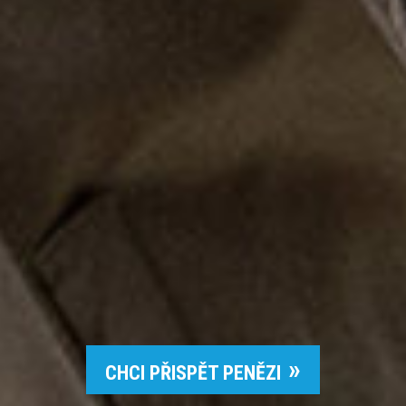
CHCI PŘISPĚT PENĚZI