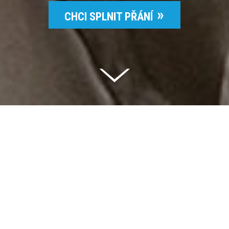
CHCI SPLNIT PŘÁNÍ
Celkem vybráno | 2 832 395 Kč
94 %
Splněných přání | 6514