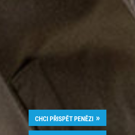
CHCI PŘISPĚT PENĚZI