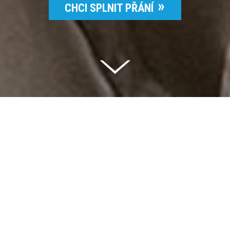
CHCI SPLNIT PŘÁNÍ
Celkem vybráno | 2 832 395 Kč
94 %
Splněných přání | 6514