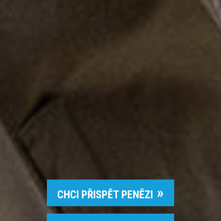
CHCI PŘISPĚT PENĚZI