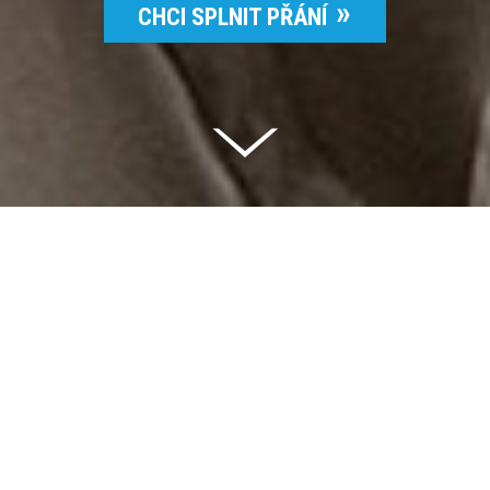
CHCI SPLNIT PŘÁNÍ
Celkem vybráno | 2 832 395 Kč
94 %
Splněných přání | 6514