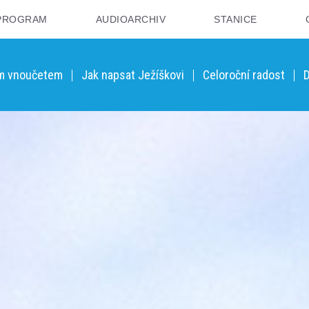
PROGRAM
AUDIOARCHIV
STANICE
ým vnoučetem
Jak napsat Ježíškovi
Celoroční radost
D