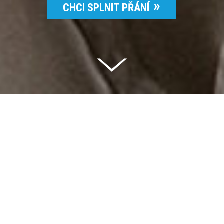
CHCI SPLNIT PŘÁNÍ
Celkem vybráno | 2 832 395 Kč
94 %
Splněných přání | 6514