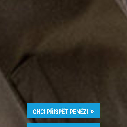
CHCI PŘISPĚT PENĚZI