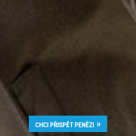
CHCI PŘISPĚT PENĚZI