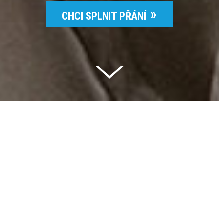
CHCI SPLNIT PŘÁNÍ
Celkem vybráno | 2 832 395 Kč
94 %
Splněných přání | 6514