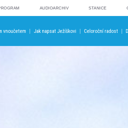
PROGRAM
AUDIOARCHIV
STANICE
ým vnoučetem
Jak napsat Ježíškovi
Celoroční radost
D