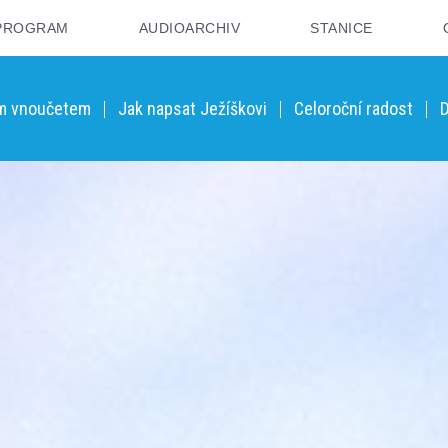
PROGRAM
AUDIOARCHIV
STANICE
ým vnoučetem
Jak napsat Ježíškovi
Celoroční radost
D