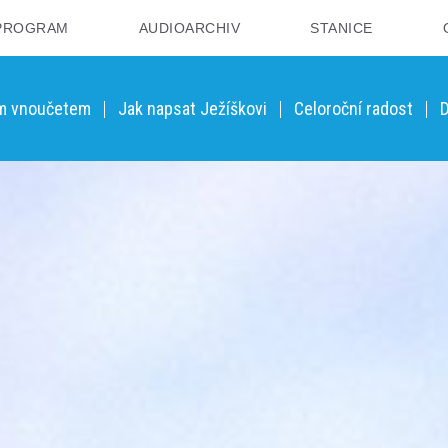
PROGRAM
AUDIOARCHIV
STANICE
ým vnoučetem
Jak napsat Ježíškovi
Celoroční radost
D