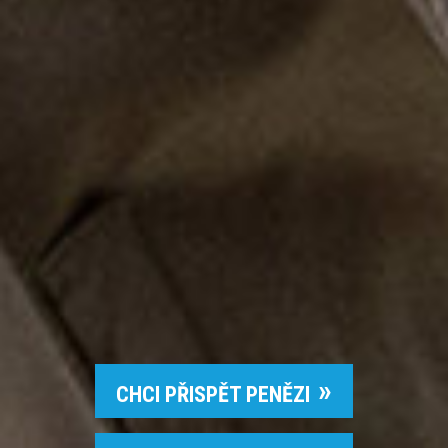
CHCI PŘISPĚT PENĚZI