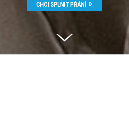
CHCI SPLNIT PŘÁNÍ
Celkem vybráno | 2 832 395 Kč
94 %
Splněných přání | 6514