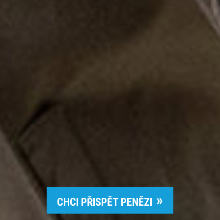
CHCI PŘISPĚT PENĚZI