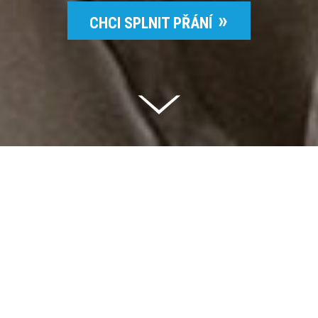
CHCI SPLNIT PŘÁNÍ
Celkem vybráno | 2 832 395 Kč
94 %
Splněných přání | 6514